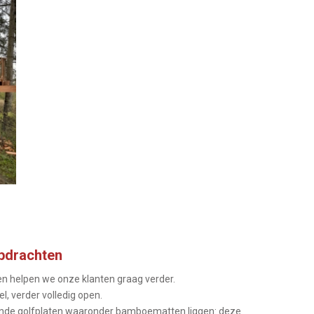
opdrachten
en helpen we onze klanten graag verder.
l, verder volledig open.
atende golfplaten waaronder bamboematten liggen: deze