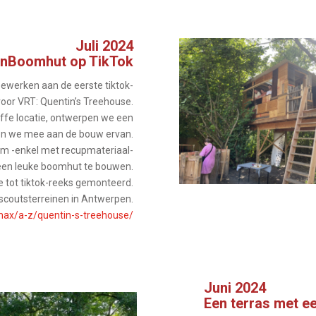
Juli 2024
jnBoomhut op TikTok
ewerken aan de eerste tiktok-
voor VRT: Quentin’s Treehouse.
fe locatie, ontwerpen we een
pen we mee aan de bouw ervan.
om -enkel met recupmateriaal-
een leuke boomhut te bouwen.
e tot tiktok-reeks gemonteerd.
scoutsterreinen in Antwerpen.
tmax/a-z/quentin-s-treehouse/
Juni 2024
Een terras met e