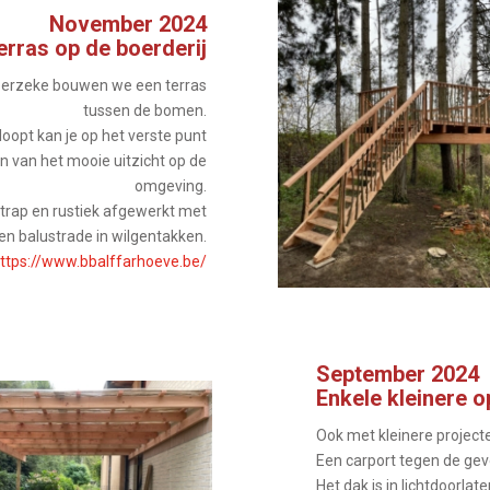
November 2024
rras op de boerderij
Moerzeke bouwen we een terras
tussen de bomen.
loopt kan je op het verste punt
 van het mooie uitzicht op de
omgeving.
 trap en rustiek afgewerkt met
en balustrade in wilgentakken.
ttps://www.bbalffarhoeve.be/
September 2024
Enkele kleinere 
Ook met kleinere project
Een carport tegen de geve
Het dak is in lichtdoorl